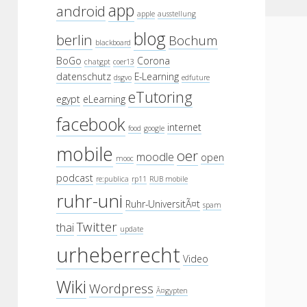
app
android
apple
ausstellung
blog
berlin
Bochum
blackboard
BoGo
Corona
chatgpt
coer13
datenschutz
E-Learning
dsgvo
edfuture
eTutoring
egypt
eLearning
facebook
internet
food
google
mobile
oer
moodle
open
mooc
podcast
re:publica
rp11
RUB mobile
ruhr-uni
Ruhr-UniversitÃ¤t
spam
Twitter
thai
update
urheberrecht
Video
Wiki
Wordpress
Ã¤gypten