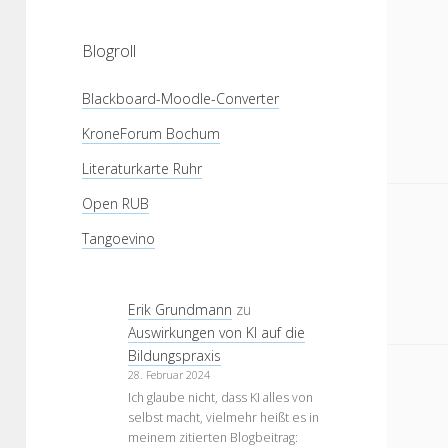
Blogroll
Blackboard-Moodle-Converter
KroneForum Bochum
Literaturkarte Ruhr
Open RUB
Tangoevino
Erik Grundmann
zu
Auswirkungen von KI auf die
Bildungspraxis
28. Februar 2024
Ich glaube nicht, dass KI alles von
selbst macht, vielmehr heißt es in
meinem zitierten Blogbeitrag: