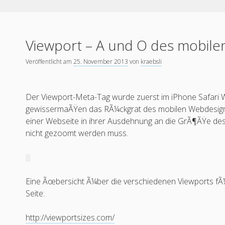
Viewport – A und O des mobil
Veröffentlicht am
25. November 2013
von
kraebsli
Der Viewport-Meta-Tag wurde zuerst im iPhone Safari 
gewissermaÃŸen das RÃ¼ckgrat des mobilen Webdesigns.
einer Webseite in ihrer Ausdehnung an die GrÃ¶ÃŸe de
nicht gezoomt werden muss.
Eine Ãœbersicht Ã¼ber die verschiedenen Viewports fÃ¼
Seite:
http://viewportsizes.com/