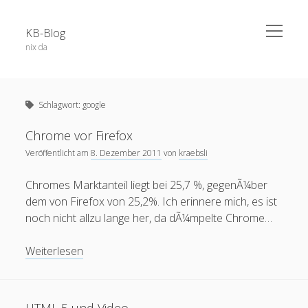
open
KB-Blog
menu
nix da
Sidebar
Search Form
Über dieses Blog
Suchen
Schlagwort:
google
Veröffentlichungen
Projekte / Code
Chrome vor Firefox
Veröffentlicht am
8. Dezember 2011
von
kraebsli
Datenschutz
Schlagwörter
Impressum
Chromes Marktanteil liegt bei 25,7 %, gegenÃ¼ber
dem von Firefox von 25,2%. Ich erinnere mich, es ist
app
52a
adobe connect
android
noch nicht allzu lange her, da dÃ¼mpelte Chrome…
apple
blog
berlin
Bochum
BoGo
Chrome
ausstellung
Weiterlesen
blackboard
vor
Corona
datenschutz
E-Learning
chatgpt
coer13
dsgvo
edfuture
Firefox
facebook
eTutoring
egypt
eLearning
food
google