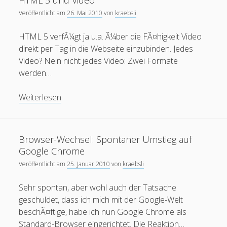
HTML 5 und Video
mobile
oer
moodle
internet
open
podcast
mooc
Veröffentlicht am
26. Mai 2010
von
kraebsli
ruhr-uni
Ruhr-UniversitÃ¤t
re:publica
rp11
RUB mobile
HTML 5 verfÃ¼gt ja u.a. Ã¼ber die FÃ¤higkeit Video
direkt per Tag in die Webseite einzubinden. Jedes
urheberrecht
Twitter
thai
spam
update
Video? Nein nicht jedes Video: Zwei Formate
werden…
Wiki
Wordpress
Video
Ã¤gypten
HTML
Weiterlesen
5
Blogroll
und
Video
Blackboard-Moodle-Converter
Browser-Wechsel: Spontaner Umstieg auf
Google Chrome
KroneForum Bochum
Veröffentlicht am
25. Januar 2010
von
kraebsli
Literaturkarte Ruhr
Sehr spontan, aber wohl auch der Tatsache
Open RUB
geschuldet, dass ich mich mit der Google-Welt
Tangoevino
beschÃ¤ftige, habe ich nun Google Chrome als
Standard-Browser eingerichtet. Die Reaktion…