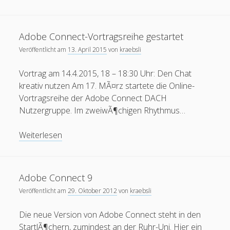
mobile
Connect:
oer
moodle
internet
open
podcast
mooc
Teilnehmerinnen
ruhr-uni
und
Ruhr-UniversitÃ¤t
Adobe Connect-Vortragsreihe gestartet
re:publica
rp11
RUB mobile
Teilnehmer
Veröffentlicht am
13. April 2015
urheberrecht
von
kraebsli
aktivieren
Twitter
thai
spam
update
Vortrag am 14.4.2015, 18 – 18:30 Uhr: Den Chat
Wiki
Wordpress
Video
Ã¤gypten
kreativ nutzen Am 17. MÃ¤rz startete die Online-
Vortragsreihe der Adobe Connect DACH
Nutzergruppe. Im zweiwÃ¶chigen Rhythmus…
Blogroll
Adobe
Weiterlesen
Blackboard-Moodle-Converter
Connect-
KroneForum Bochum
Vortragsreihe
gestartet
Literaturkarte Ruhr
Adobe Connect 9
Veröffentlicht am
29. Oktober 2012
von
kraebsli
Open RUB
Tangoevino
Die neue Version von Adobe Connect steht in den
StartlÃ¶chern, zumindest an der Ruhr-Uni. Hier ein