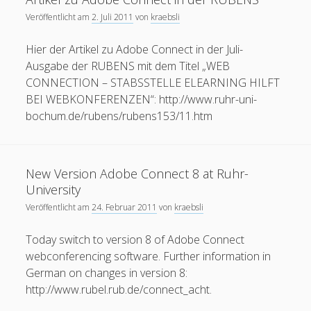
bei
Veröffentlicht am
2. Juli 2011
von
kraebsli
der
E-
Hier der Artikel zu Adobe Connect in der Juli-
Lerner-
Ausgabe der RUBENS mit dem Titel „WEB
Tagung
CONNECTION – STABSSTELLE ELEARNING HILFT
an
BEI WEBKONFERENZEN“: http://www.ruhr-uni-
der
bochum.de/rubens/rubens153/11.htm
HWR
Berlin
New Version Adobe Connect 8 at Ruhr-
University
Veröffentlicht am
24. Februar 2011
von
kraebsli
Today switch to version 8 of Adobe Connect
webconferencing software. Further information in
German on changes in version 8:
http://www.rubel.rub.de/connect_acht.