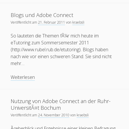
Blogs und Adobe Connect
Veröffentlicht am
21. Februar 2011
von
kraebsli
So lauteten die Themen fÃ¼r mich heute im
eTutoring zum Sommersemester 2011
(http://www.rubel.rub.de/etutoring). Blogs haben
nach wie vor einen schweren Stand. Sie sind nicht
mehr…
Blogs
Weiterlesen
und
Adobe
Connect
Nutzung von Adobe Connect an der Ruhr-
UniversitÃ¤t Bochum
Veröffentlicht am
24. November 2010
von
kraebsli
Ãœberblick und Ergebnisse einer kleinen Befragung,