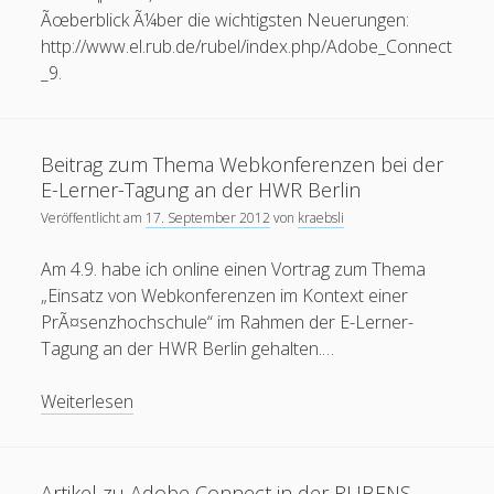
Ãœberblick Ã¼ber die wichtigsten Neuerungen:
Erik Grundmann
zu
Auswirkungen von KI auf die
http://www.el.rub.de/rubel/index.php/Adobe_Connect
Bildungspraxis
_9.
28. Februar 2024
Ich glaube nicht, dass KI alles von selbst macht, vielmehr
heißt es in meinem zitierten Blogbeitrag: "Diese KI-
Tutoren können einen…
Beitrag zum Thema Webkonferenzen bei der
E-Lerner-Tagung an der HWR Berlin
Veröffentlicht am
17. September 2012
von
kraebsli
Am 4.9. habe ich online einen Vortrag zum Thema
„Einsatz von Webkonferenzen im Kontext einer
PrÃ¤senzhochschule“ im Rahmen der E-Lerner-
Tagung an der HWR Berlin gehalten.…
Beitrag
Weiterlesen
zum
Thema
Webkonferenzen
Artikel zu Adobe Connect in der RUBENS