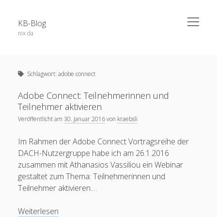
open
KB-Blog
menu
nix da
Sidebar
Search Form
Über dieses Blog
Suchen
Schlagwort:
adobe connect
Veröffentlichungen
Projekte / Code
Adobe Connect: Teilnehmerinnen und
Teilnehmer aktivieren
Datenschutz
Veröffentlicht am
30. Januar 2016
von
kraebsli
Schlagwörter
Impressum
Im Rahmen der Adobe Connect Vortragsreihe der
app
52a
adobe connect
android
DACH-Nutzergruppe habe ich am 26.1.2016
apple
zusammen mit Athanasios Vassiliou ein Webinar
blog
berlin
Bochum
BoGo
gestaltet zum Thema: Teilnehmerinnen und
ausstellung
blackboard
Teilnehmer aktivieren.…
Corona
datenschutz
E-Learning
chatgpt
coer13
dsgvo
edfuture
facebook
eTutoring
egypt
eLearning
food
google
Adobe
Weiterlesen