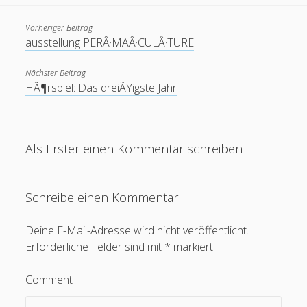
mobile
oer
moodle
internet
open
podcast
mooc
Vorheriger Beitrag
ruhr-uni
ausstellung PERÂ·MAÂ·CULÂ·TURE
Ruhr-UniversitÃ¤t
re:publica
rp11
RUB mobile
urheberrecht
Nächster Beitrag
Twitter
thai
spam
update
HÃ¶rspiel: Das dreiÃŸigste Jahr
Wiki
Wordpress
Video
Ã¤gypten
Als Erster einen Kommentar schreiben
Blogroll
Blackboard-Moodle-Converter
Schreibe einen Kommentar
KroneForum Bochum
Deine E-Mail-Adresse wird nicht veröffentlicht.
Literaturkarte Ruhr
Erforderliche Felder sind mit
*
markiert
Open RUB
Comment
Tangoevino