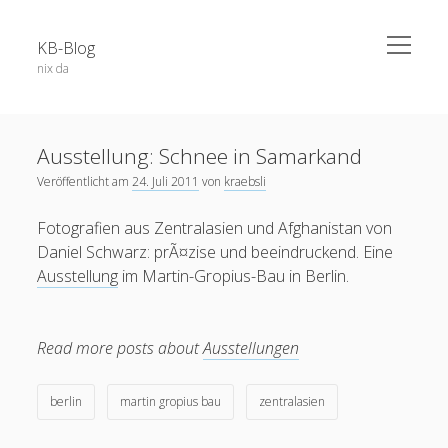
open
KB-Blog
menu
nix da
Sidebar
Search Form
Über dieses Blog
Suchen
Ausstellung: Schnee in Samarkand
Veröffentlichungen
Veröffentlicht am
24. Juli 2011
von
kraebsli
Projekte / Code
Fotografien aus Zentralasien und Afghanistan von
Datenschutz
Daniel Schwarz: prÃ¤zise und beeindruckend. Eine
Schlagwörter
Impressum
Ausstellung
im Martin-Gropius-Bau in Berlin.
app
52a
adobe connect
android
apple
Read more posts about
Ausstellungen
blog
berlin
Bochum
BoGo
ausstellung
blackboard
Corona
datenschutz
E-Learning
chatgpt
coer13
dsgvo
edfuture
berlin
martin gropius bau
zentralasien
facebook
eTutoring
egypt
eLearning
food
google