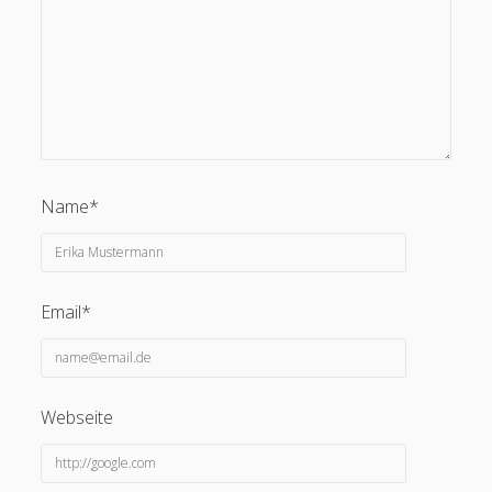
Erik Grundmann
zu
Auswirkungen von KI auf die
Bildungspraxis
28. Februar 2024
Ich glaube nicht, dass KI alles von selbst macht, vielmehr
heißt es in meinem zitierten Blogbeitrag: "Diese KI-
Tutoren können einen…
Name*
Email*
Webseite