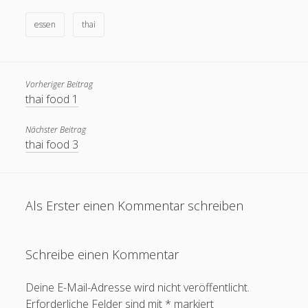
Erik Grundmann
zu
Auswirkungen von KI auf die
essen
thai
Bildungspraxis
28. Februar 2024
Ich glaube nicht, dass KI alles von selbst macht, vielmehr
heißt es in meinem zitierten Blogbeitrag: "Diese KI-
Vorheriger Beitrag
Tutoren können einen…
thai food 1
Nächster Beitrag
thai food 3
Als Erster einen Kommentar schreiben
Schreibe einen Kommentar
Deine E-Mail-Adresse wird nicht veröffentlicht.
Erforderliche Felder sind mit
*
markiert