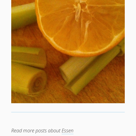
mobile
oer
moodle
internet
open
podcast
mooc
ruhr-uni
Ruhr-UniversitÃ¤t
re:publica
rp11
RUB mobile
urheberrecht
Twitter
thai
spam
update
Wiki
Wordpress
Video
Ã¤gypten
Blogroll
Blackboard-Moodle-Converter
KroneForum Bochum
Literaturkarte Ruhr
Open RUB
Tangoevino
Read more posts about
Essen