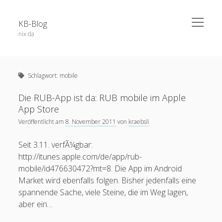
open
KB-Blog
menu
nix da
Sidebar
Search Form
Über dieses Blog
Suchen
Schlagwort:
mobile
Veröffentlichungen
Projekte / Code
Die RUB-App ist da: RUB mobile im Apple
App Store
Datenschutz
Veröffentlicht am
8. November 2011
von
kraebsli
Schlagwörter
Impressum
Seit 3.11. verfÃ¼gbar:
app
52a
adobe connect
android
http://itunes.apple.com/de/app/rub-
apple
mobile/id476630472?mt=8. Die App im Android
blog
berlin
Bochum
BoGo
Market wird ebenfalls folgen. Bisher jedenfalls eine
ausstellung
blackboard
spannende Sache, viele Steine, die im Weg lagen,
Corona
datenschutz
E-Learning
chatgpt
coer13
dsgvo
edfuture
aber ein…
facebook
eTutoring
egypt
eLearning
food
google