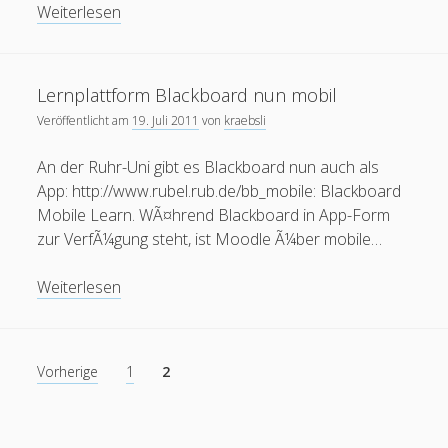
mobile
Die
Weiterlesen
oer
moodle
internet
open
podcast
mooc
RUB-
ruhr-uni
App
Ruhr-UniversitÃ¤t
re:publica
rp11
RUB mobile
ist
Lernplattform Blackboard nun mobil
urheberrecht
da:
Twitter
thai
spam
update
Veröffentlicht am
19. Juli 2011
von
kraebsli
RUB
Wiki
mobile
Wordpress
Video
Ã¤gypten
An der Ruhr-Uni gibt es Blackboard nun auch als
im
App: http://www.rubel.rub.de/bb_mobile: Blackboard
Apple
Mobile Learn. WÃ¤hrend Blackboard in App-Form
Blogroll
App
zur VerfÃ¼gung steht, ist Moodle Ã¼ber mobile…
Store
Blackboard-Moodle-Converter
Lernplattform
Weiterlesen
KroneForum Bochum
Blackboard
nun
Literaturkarte Ruhr
mobil
Seitennummerierung
Vorherige
1
2
Open RUB
der
Tangoevino
Beiträge