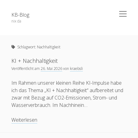
open
KB-Blog
menu
nix da
Sidebar
Search Form
Über dieses Blog
Suchen
Schlagwort:
Nachhaltigkeit
Veröffentlichungen
Projekte / Code
KI + Nachhaltigkeit
Veröffentlicht am
26. Mai 2026
von
kraebsli
Datenschutz
Schlagwörter
Impressum
Im Rahmen unserer kleinen Reihe KI-Impulse habe
ich das Thema „KI + Nachhaltigkeit“ aufbereitet und
app
52a
adobe connect
android
zwar mit Bezug auf CO2-Emissionen, Strom- und
apple
Wasserverbrauch. Im Nachhinein…
blog
berlin
Bochum
BoGo
ausstellung
blackboard
KI
Weiterlesen
Corona
datenschutz
E-Learning
chatgpt
coer13
dsgvo
edfuture
+
facebook
eTutoring
egypt
eLearning
food
google
Nachhaltigkeit