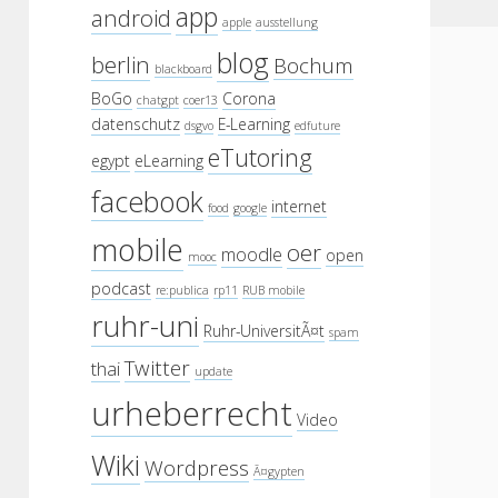
app
android
apple
ausstellung
blog
berlin
Bochum
blackboard
BoGo
Corona
chatgpt
coer13
datenschutz
E-Learning
dsgvo
edfuture
eTutoring
egypt
eLearning
facebook
internet
food
google
mobile
oer
moodle
open
mooc
podcast
re:publica
rp11
RUB mobile
ruhr-uni
Ruhr-UniversitÃ¤t
spam
Twitter
thai
update
urheberrecht
Video
Wiki
Wordpress
Ã¤gypten