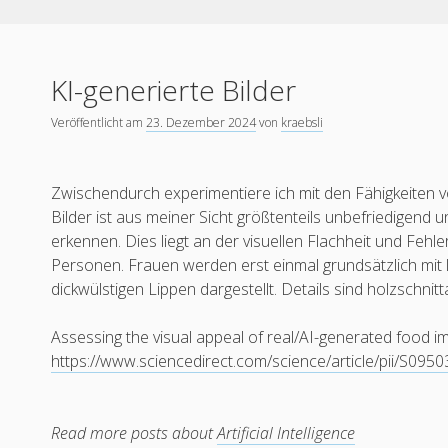
KI-generierte Bilder
Veröffentlicht am
23. Dezember 2024
von
kraebsli
Zwischendurch experimentiere ich mit den Fähigkeiten vo
Bilder ist aus meiner Sicht größtenteils unbefriedigend un
erkennen. Dies liegt an der visuellen Flachheit und Fehl
Personen. Frauen werden erst einmal grundsätzlich mit
dickwülstigen Lippen dargestellt. Details sind holzschnitta
Assessing the visual appeal of real/AI-generated food i
https://www.sciencedirect.com/science/article/pii/S09
Read more posts about
Artificial Intelligence