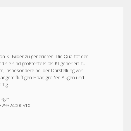
n KI Bilder zu generieren. Die Qualität der
d sie sind größtenteils als KI-generiert zu
ern, insbesondere bei der Darstellung von
 langem fluffigen Haar, großen Augen und
rtig.
mages:
5032932400051X