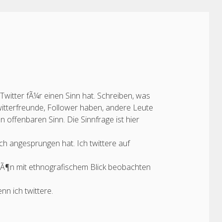
s Twitter fÃ¼r einen Sinn hat. Schreiben, was
witterfreunde, Follower haben, andere Leute
n offenbaren Sinn. Die Sinnfrage ist hier
ich angesprungen hat. Ich twittere auf
hÃ¶n mit ethnografischem Blick beobachten
nn ich twittere.