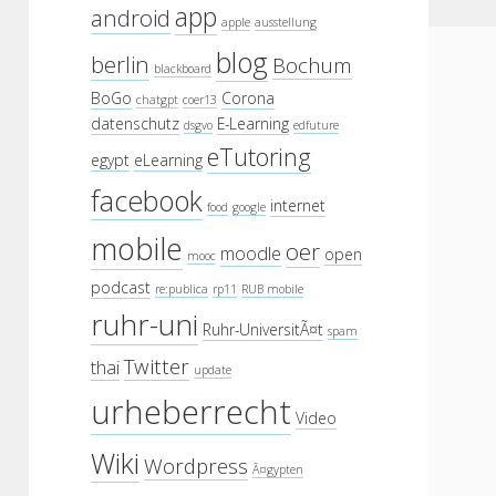
app
android
apple
ausstellung
blog
berlin
Bochum
blackboard
BoGo
Corona
chatgpt
coer13
datenschutz
E-Learning
dsgvo
edfuture
eTutoring
egypt
eLearning
facebook
internet
food
google
mobile
oer
moodle
open
mooc
podcast
re:publica
rp11
RUB mobile
ruhr-uni
Ruhr-UniversitÃ¤t
spam
Twitter
thai
update
urheberrecht
Video
Wiki
Wordpress
Ã¤gypten