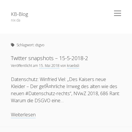
open
KB-Blog
menu
nix da
Sidebar
Search Form
Über dieses Blog
Suchen
Schlagwort:
dsgvo
Veröffentlichungen
Projekte / Code
Twitter snapshots – 15-5-2018-2
Veröffentlicht am
15. Mai 2018
von
kraebsli
Datenschutz
Schlagwörter
Impressum
Datenschutz: Winfried Viel: „Des Kaisers neue
Kleider – Der gefÃ¤hrliche Irrweg des alten wie des
app
52a
adobe connect
android
neuen #Datenschutz-rechts“, NVwZ 2018, 686 Rant:
apple
Warum die DSGVO eine…
blog
berlin
Bochum
BoGo
ausstellung
blackboard
Twitter
Weiterlesen
Corona
datenschutz
E-Learning
chatgpt
coer13
dsgvo
edfuture
snapshots
facebook
eTutoring
egypt
eLearning
food
google
–