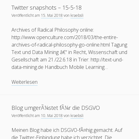
mobile
15-
oer
moodle
internet
open
podcast
Twitter snapshots – 15-5-18
mooc
5-
Veröffentlicht am
15. Mai 2018
von
kraebsli
ruhr-uni
2018-
Ruhr-UniversitÃ¤t
re:publica
rp11
RUB mobile
2
Archives of Radical Philosophy online:
urheberrecht
Twitter
thai
spam
update
http://www.openculture.com/2018/03/the-entire-
archives-of-radical-philosophy-go-online.html Tagung
Wiki
Wordpress
Video
Ã¤gypten
Text und Data Mining â€“ in Recht, Wissenschaft und
Gesellschaft am 21./22.6.18 in Trier: http://text-und-
data-mining.de Handbuch Mobile Learning…
Blogroll
Twitter
Weiterlesen
Blackboard-Moodle-Converter
snapshots
KroneForum Bochum
–
15-
Literaturkarte Ruhr
Blog umgerÃ¼stet fÃ¼r die DSGVO
5-
Veröffentlicht am
10. Mai 2018
von
kraebsli
Open RUB
18
Tangoevino
Meinen Blog habe ich DSGVO-fÃ¤hig gemacht. Auf
die Twitter-Einbindung habe ich verzichtet. Die