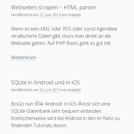
mobile
Teil
oer
moodle
internet
open
podcast
Webseiten scrapen – HTML parsen
mooc
2
Veröffentlicht am
27. Juni 2013
von
kraebsli
ruhr-uni
Ruhr-UniversitÃ¤t
re:publica
rp11
RUB mobile
Wenn es kein XML oder RSS oder sonst irgendwie
urheberrecht
Twitter
thai
spam
update
strukturierte Daten gibt, muss man direkt an die
Webseite gehen. Auf PHP-Basis geht es gut mit…
Wiki
Wordpress
Video
Ã¤gypten
Webseiten
Weiterlesen
scrapen
Blogroll
–
HTML
Blackboard-Moodle-Converter
SQLite in Android und in iOS
parsen
Veröffentlicht am
26. Juni 2013
von
kraebsli
KroneForum Bochum
Literaturkarte Ruhr
BoGo nun fÃ¼r Android: In iOS lÃ¤sst sich eine
SQLite-Datenbank sehr bequem einbinden.
Open RUB
Komischerweise wird bei Android in den im Netz zu
Tangoevino
findenden Tutorials davon…