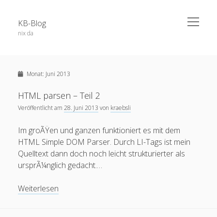
open
KB-Blog
menu
nix da
Sidebar
Search Form
Über dieses Blog
Suchen
Monat:
Juni 2013
Veröffentlichungen
Projekte / Code
HTML parsen – Teil 2
Veröffentlicht am
28. Juni 2013
von
kraebsli
Datenschutz
Schlagwörter
Impressum
Im groÃŸen und ganzen funktioniert es mit dem
HTML Simple DOM Parser. Durch LI-Tags ist mein
app
52a
adobe connect
android
Quelltext dann doch noch leicht strukturierter als
apple
ursprÃ¼nglich gedacht.…
blog
berlin
Bochum
BoGo
ausstellung
blackboard
HTML
Weiterlesen
Corona
datenschutz
E-Learning
chatgpt
coer13
dsgvo
edfuture
parsen
facebook
eTutoring
egypt
eLearning
food
google
–