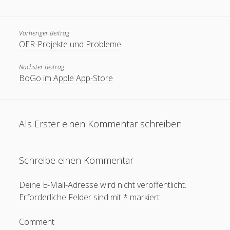
mobile
oer
moodle
internet
open
podcast
mooc
ruhr-uni
Vorheriger Beitrag
Ruhr-UniversitÃ¤t
re:publica
rp11
RUB mobile
OER-Projekte und Probleme
urheberrecht
Twitter
thai
spam
update
Nächster Beitrag
Wiki
BoGo im Apple App-Store
Wordpress
Video
Ã¤gypten
Blogroll
Als Erster einen Kommentar schreiben
Blackboard-Moodle-Converter
KroneForum Bochum
Schreibe einen Kommentar
Literaturkarte Ruhr
Deine E-Mail-Adresse wird nicht veröffentlicht.
Open RUB
Erforderliche Felder sind mit
*
markiert
Tangoevino
Comment