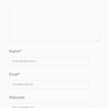
Erik Grundmann
zu
Auswirkungen von KI auf die
Bildungspraxis
28. Februar 2024
Ich glaube nicht, dass KI alles von selbst macht, vielmehr
heißt es in meinem zitierten Blogbeitrag: "Diese KI-
Tutoren können einen…
Name*
Email*
Webseite