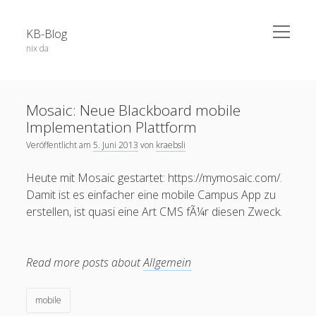
open
KB-Blog
menu
nix da
Sidebar
Search Form
Über dieses Blog
Suchen
Mosaic: Neue Blackboard mobile
Veröffentlichungen
Implementation Plattform
Projekte / Code
Veröffentlicht am
5. Juni 2013
von
kraebsli
Datenschutz
Heute mit Mosaic gestartet: https://mymosaic.com/.
Schlagwörter
Impressum
Damit ist es einfacher eine mobile Campus App zu
erstellen, ist quasi eine Art CMS fÃ¼r diesen Zweck.
app
52a
adobe connect
android
apple
blog
berlin
Bochum
BoGo
ausstellung
blackboard
Read more posts about
Allgemein
Corona
datenschutz
E-Learning
chatgpt
coer13
dsgvo
edfuture
facebook
eTutoring
egypt
eLearning
mobile
food
google