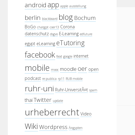
app
android
apple
ausstellung
blog
berlin
Bochum
blackboard
BoGo
Corona
chatgpt
coer13
datenschutz
E-Learning
dsgvo
edfuture
eTutoring
egypt
eLearning
facebook
internet
food
google
mobile
oer
moodle
open
mooc
podcast
re:publica
rp11
RUB mobile
ruhr-uni
Ruhr-UniversitÃ¤t
spam
Twitter
thai
update
urheberrecht
Video
Wiki
Wordpress
Ã¤gypten