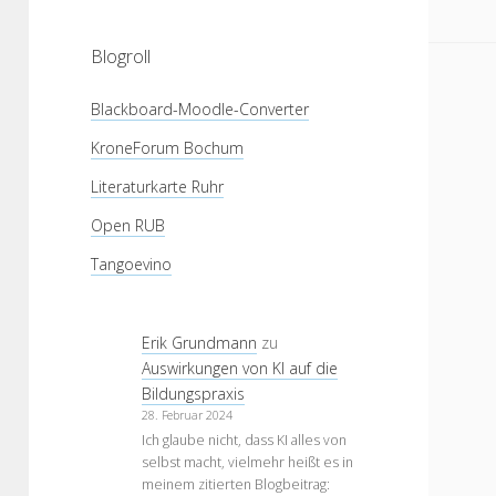
Blogroll
Blackboard-Moodle-Converter
KroneForum Bochum
Literaturkarte Ruhr
Open RUB
Tangoevino
Erik Grundmann
zu
Auswirkungen von KI auf die
Bildungspraxis
28. Februar 2024
Ich glaube nicht, dass KI alles von
selbst macht, vielmehr heißt es in
meinem zitierten Blogbeitrag: