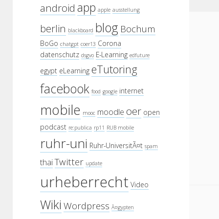
app
android
apple
ausstellung
blog
berlin
Bochum
blackboard
BoGo
Corona
chatgpt
coer13
datenschutz
E-Learning
dsgvo
edfuture
eTutoring
egypt
eLearning
facebook
internet
food
google
mobile
oer
moodle
open
mooc
podcast
re:publica
rp11
RUB mobile
ruhr-uni
Ruhr-UniversitÃ¤t
spam
Twitter
thai
update
urheberrecht
Video
Wiki
Wordpress
Ã¤gypten