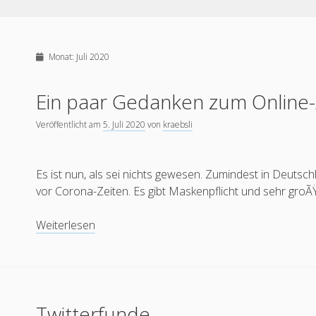
Monat:
Juli 2020
Ein paar Gedanken zum Online-/
Veröffentlicht am
5. Juli 2020
von
kraebsli
Es ist nun, als sei nichts gewesen. Zumindest in Deuts
vor Corona-Zeiten. Es gibt Maskenpflicht und sehr gro
Ein
Weiterlesen
paar
Gedanken
zum
Online-/Offline-
Twitterfunde
Mix