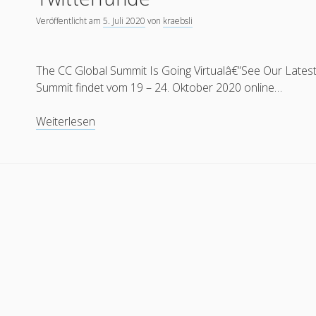
in
Veröffentlicht am
5. Juli 2020
von
kraebsli
der
Lehre
The CC Global Summit Is Going Virtualâ€”See Our Latest
Summit findet vom 19 – 24. Oktober 2020 online…
Twitterfunde
Weiterlesen