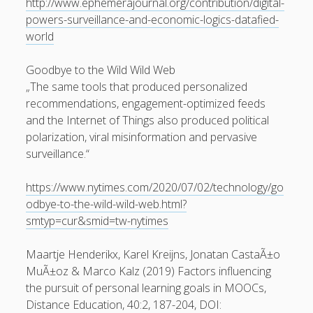
http://www.ephemerajournal.org/contribution/digital-
Erik Grundmann
zu
Auswirkungen von KI auf die
powers-surveillance-and-economic-logics-datafied-
Bildungspraxis
world
28. Februar 2024
Ich glaube nicht, dass KI alles von selbst macht, vielmehr
Goodbye to the Wild Wild Web
heißt es in meinem zitierten Blogbeitrag: "Diese KI-
„The same tools that produced personalized
Tutoren können einen…
recommendations, engagement-optimized feeds
and the Internet of Things also produced political
polarization, viral misinformation and pervasive
surveillance.“
https://www.nytimes.com/2020/07/02/technology/go
odbye-to-the-wild-wild-web.html?
smtyp=cur&smid=tw-nytimes
Maartje Henderikx, Karel Kreijns, Jonatan CastaÃ±o
MuÃ±oz & Marco Kalz (2019) Factors influencing
the pursuit of personal learning goals in MOOCs,
Distance Education, 40:2, 187-204, DOI: