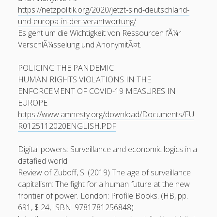
mobile
oer
moodle
https://netzpolitik.org/2020/jetzt-sind-deutschland-
internet
open
podcast
mooc
und-europa-in-der-verantwortung/
ruhr-uni
Ruhr-UniversitÃ¤t
Es geht um die Wichtigkeit von Ressourcen fÃ¼r
re:publica
rp11
RUB mobile
VerschlÃ¼sselung und AnonymitÃ¤t.
urheberrecht
Twitter
thai
spam
update
POLICING THE PANDEMIC
Wiki
Wordpress
Video
HUMAN RIGHTS VIOLATIONS IN THE
Ã¤gypten
ENFORCEMENT OF COVID-19 MEASURES IN
EUROPE
Blogroll
https://www.amnesty.org/download/Documents/EU
R0125112020ENGLISH.PDF
Blackboard-Moodle-Converter
KroneForum Bochum
Digital powers: Surveillance and economic logics in a
datafied world
Literaturkarte Ruhr
Review of Zuboff, S. (2019) The age of surveillance
Open RUB
capitalism: The fight for a human future at the new
frontier of power. London: Profile Books. (HB, pp.
Tangoevino
691, $ 24, ISBN: 9781781256848)