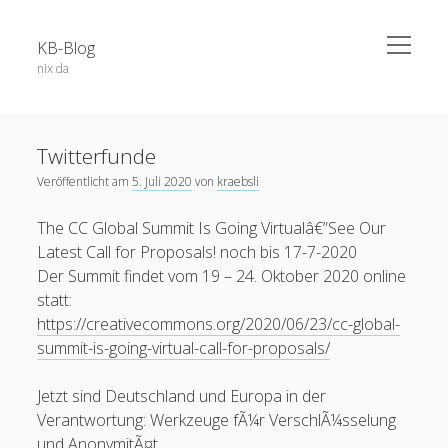
open
KB-Blog
menu
nix da
Sidebar
Search Form
Über dieses Blog
Suchen
Twitterfunde
Veröffentlichungen
Veröffentlicht am
5. Juli 2020
von
kraebsli
Projekte / Code
The CC Global Summit Is Going Virtualâ€”See Our
Datenschutz
Latest Call for Proposals! noch bis 17-7-2020
Schlagwörter
Impressum
Der Summit findet vom 19 – 24. Oktober 2020 online
statt:
app
52a
adobe connect
android
apple
https://creativecommons.org/2020/06/23/cc-global-
summit-is-going-virtual-call-for-proposals/
blog
berlin
Bochum
BoGo
ausstellung
blackboard
Corona
datenschutz
E-Learning
chatgpt
coer13
dsgvo
edfuture
Jetzt sind Deutschland und Europa in der
facebook
eTutoring
Verantwortung: Werkzeuge fÃ¼r VerschlÃ¼sselung
egypt
eLearning
food
google
und AnonymitÃ¤t