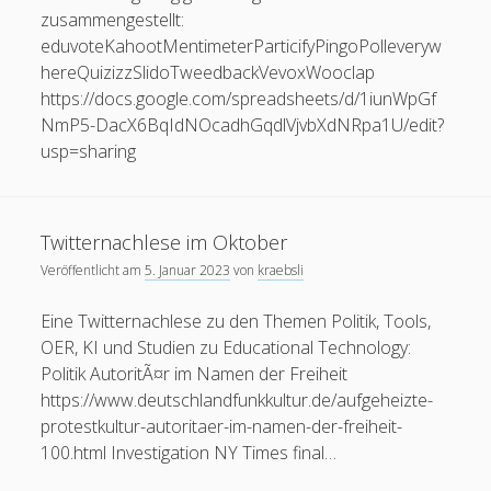
GPT
zusammengestellt:
Erik Grundmann
zu
Auswirkungen von KI auf die
ihn
eduvoteKahootMentimeterParticifyPingoPolleveryw
Bildungspraxis
lÃ¶sen?
hereQuizizzSlidoTweedbackVevoxWooclap
28. Februar 2024
Ich glaube nicht, dass KI alles von selbst macht, vielmehr
https://docs.google.com/spreadsheets/d/1iunWpGf
heißt es in meinem zitierten Blogbeitrag: "Diese KI-
NmP5-DacX6BqIdNOcadhGqdlVjvbXdNRpa1U/edit?
Tutoren können einen…
usp=sharing
Twitternachlese im Oktober
Veröffentlicht am
5. Januar 2023
von
kraebsli
Eine Twitternachlese zu den Themen Politik, Tools,
OER, KI und Studien zu Educational Technology:
Politik AutoritÃ¤r im Namen der Freiheit
https://www.deutschlandfunkkultur.de/aufgeheizte-
protestkultur-autoritaer-im-namen-der-freiheit-
100.html Investigation NY Times final…