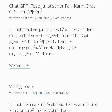
mobile
oer
moodle
internet
open
podcast
Chat GPT -Test: Juristischer Fall: Kann Chat-
mooc
GPT ihn lÃ¶sen?
ruhr-uni
Ruhr-UniversitÃ¤t
re:publica
rp11
RUB mobile
Veröffentlicht am
12. Januar 2023
von
kraebsli
urheberrecht
Twitter
thai
spam
Ich habe mal ein juristisches FÃ¤llchen aus dem
update
Gesellschaftsrecht eingegeben und Chat Gpt
Wiki
Wordpress
Video
Ã¤gypten
„gebeten“ ihn zu lÃ¶sen: Fall: An der
ordnungsgemÃ¤ÃŸ im Handelsregister
eingetragenen Mediplan…
Blogroll
Chat
Weiterlesen
Blackboard-Moodle-Converter
GPT
KroneForum Bochum
-
Test:
Literaturkarte Ruhr
Voting Tools
Juristischer
Veröffentlicht am
6. Januar 2023
von
kraebsli
Open RUB
Fall:
Kann
Tangoevino
Ich habe einmal eine Ãœbersicht zu Features und
Chat-
Funktionen gÃ¤ngiger Voting Tools