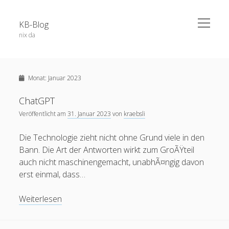
open
KB-Blog
menu
nix da
Sidebar
Search Form
Über dieses Blog
Suchen
Monat:
Januar 2023
Veröffentlichungen
Projekte / Code
ChatGPT
Veröffentlicht am
31. Januar 2023
von
kraebsli
Datenschutz
Schlagwörter
Impressum
Die Technologie zieht nicht ohne Grund viele in den
Bann. Die Art der Antworten wirkt zum GroÃŸteil
app
52a
adobe connect
android
auch nicht maschinengemacht, unabhÃ¤ngig davon
apple
erst einmal, dass…
blog
berlin
Bochum
BoGo
ausstellung
blackboard
ChatGPT
Weiterlesen
Corona
datenschutz
E-Learning
chatgpt
coer13
dsgvo
edfuture
facebook
eTutoring
egypt
eLearning
food
google