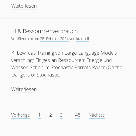
KI
Weiterlesen
macht
Programmieren
lernen
KI & Ressourcenverbrauch
überflüssig?
Veröffentlicht am
28. Februar 2024
von
kraebsli
KI bzw. das Training von Large Language Models
verschlingt Einiges an Ressourcen: Energie und
Wasser. Schon im Stochastic Parrots Paper (On the
Dangers of Stochastic…
KI
Weiterlesen
&
Ressourcenverbrauch
Seitennummerierung
Vorherige
1
2
3
…
48
Nächste
der
Beiträge