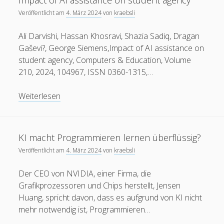
Impact of AI assistance on student agency
Veröffentlicht am
4. März 2024
von
kraebsli
Ali Darvishi, Hassan Khosravi, Shazia Sadiq, Dragan
Gaševi?, George Siemens,Impact of AI assistance on
student agency, Computers & Education, Volume
210, 2024, 104967, ISSN 0360-1315,…
Impact
Weiterlesen
of
AI
assistance
KI macht Programmieren lernen überflüssig?
on
Veröffentlicht am
4. März 2024
von
kraebsli
student
agency
Der CEO von NVIDIA, einer Firma, die
Grafikprozessoren und Chips herstellt, Jensen
Huang, spricht davon, dass es aufgrund von KI nicht
mehr notwendig ist, Programmieren…