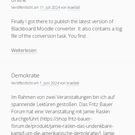
Veröffentlicht am
11. Juli 2024
von
kraebsli
Finally I got there to publish the latest version of
Blackboard Moodle converter. It also contains a log
file of the conversion task. You find…
New
Weiterlesen
version
of
Blackboard
Demokratie
Moodle
Veröffentlicht am
1. Juni 2024
von
kraebsli
converter
online
Im Rahmen von zwei Veranstaltungen bin ich auf
spannende Lektüren gestoßen. Das Fritz Bauer
Forum hat eine Veranstaltung mit Jamie Raskin
durchgeführt (https://shop.fritz-bauer-
forum.de/produkt/jamie-raskin-das-undenkbare-
kampf-um-die-amerikanische-demokratie/). Jamie