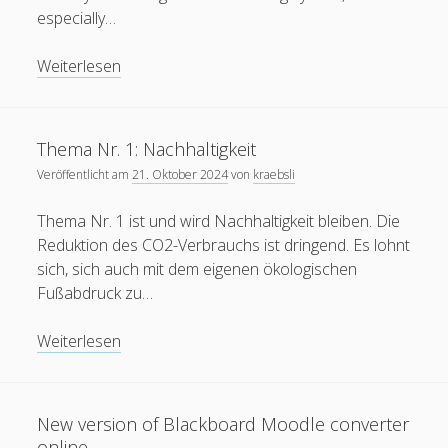
especially…
Erik Grundmann
zu
Auswirkungen von KI auf die
Bildungspraxis
Syria
Weiterlesen
28. Februar 2024
is
Ich glaube nicht, dass KI alles von selbst macht, vielmehr
heißt es in meinem zitierten Blogbeitrag: "Diese KI-
free
Tutoren können einen…
of
Thema Nr. 1: Nachhaltigkeit
Assad
Veröffentlicht am
21. Oktober 2024
von
kraebsli
regime
Thema Nr. 1 ist und wird Nachhaltigkeit bleiben. Die
Reduktion des CO2-Verbrauchs ist dringend. Es lohnt
sich, sich auch mit dem eigenen ökologischen
Fußabdruck zu…
Thema
Weiterlesen
Nr.
1:
Nachhaltigkeit
New version of Blackboard Moodle converter
online