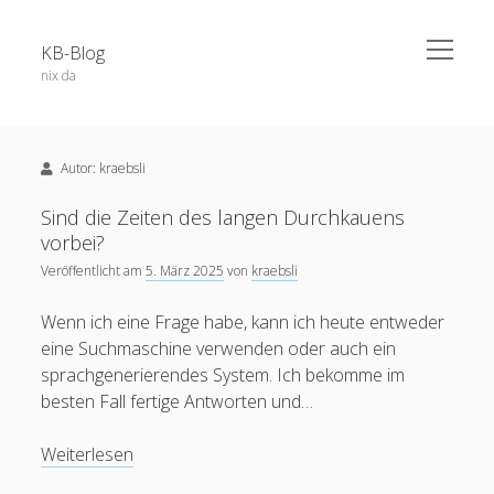
open
KB-Blog
menu
nix da
Sidebar
Search Form
Über dieses Blog
Suchen
Autor:
kraebsli
Veröffentlichungen
Projekte / Code
Sind die Zeiten des langen Durchkauens
vorbei?
Datenschutz
Veröffentlicht am
5. März 2025
von
kraebsli
Schlagwörter
Impressum
Wenn ich eine Frage habe, kann ich heute entweder
app
52a
adobe connect
android
eine Suchmaschine verwenden oder auch ein
apple
sprachgenerierendes System. Ich bekomme im
blog
berlin
Bochum
BoGo
besten Fall fertige Antworten und…
ausstellung
blackboard
Corona
datenschutz
E-Learning
chatgpt
coer13
dsgvo
edfuture
Sind
Weiterlesen
facebook
eTutoring
egypt
eLearning
food
google
die