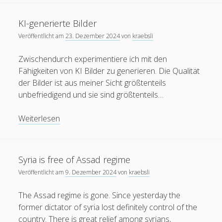
mobile
Zeiten
oer
moodle
internet
open
podcast
mooc
des
KI-generierte Bilder
ruhr-uni
langen
Ruhr-UniversitÃ¤t
re:publica
rp11
RUB mobile
Veröffentlicht am
23. Dezember 2024
von
kraebsli
Durchkauens
urheberrecht
vorbei?
Twitter
thai
spam
Zwischendurch experimentiere ich mit den
update
Fähigkeiten von KI Bilder zu generieren. Die Qualität
Wiki
Wordpress
Video
Ã¤gypten
der Bilder ist aus meiner Sicht größtenteils
unbefriedigend und sie sind größtenteils…
Blogroll
KI-
Weiterlesen
generierte
Blackboard-Moodle-Converter
Bilder
KroneForum Bochum
Syria is free of Assad regime
Literaturkarte Ruhr
Veröffentlicht am
9. Dezember 2024
von
kraebsli
Open RUB
The Assad regime is gone. Since yesterday the
Tangoevino
former dictator of syria lost definitely control of the
country. There is great relief among syrians,