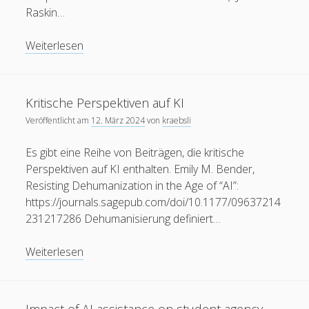
Raskin…
Demokratie
Weiterlesen
Kritische Perspektiven auf KI
Veröffentlicht am
12. März 2024
von
kraebsli
Es gibt eine Reihe von Beiträgen, die kritische
Perspektiven auf KI enthalten. Emily M. Bender,
Resisting Dehumanization in the Age of “AI”:
https://journals.sagepub.com/doi/10.1177/09637214
231217286 Dehumanisierung definiert…
Kritische
Weiterlesen
Perspektiven
auf
KI